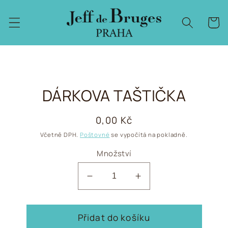
Přejít k
obsahu
Košík
Přejít na
DÁRKOVA TAŠTIČKA
informace
o
produktu
Běžná
0,00 Kč
cena
Včetně DPH.
Poštovné
se vypočítá na pokladně.
Množství
Snížit
Zvýšit
množství
množství
produktu
produktu
Přidat do košíku
Dárkova
Dárkova