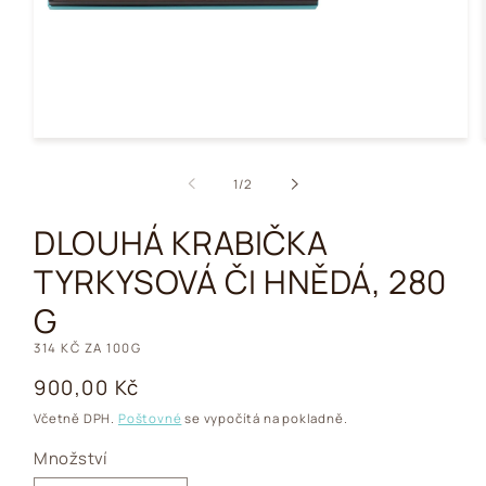
Otevřít
multimédia
1
z
1
/
2
v
modálním
okně
DLOUHÁ KRABIČKA
TYRKYSOVÁ ČI HNĚDÁ, 280
G
314 KČ ZA 100G
Běžná
900,00 Kč
cena
Včetně DPH.
Poštovné
se vypočítá na pokladně.
Množství