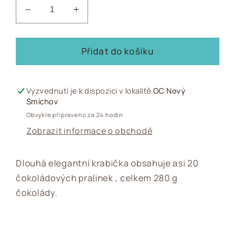
Snížit
Zvýšit
množství
množství
produktu
produktu
Dlouhá
Dlouhá
Přidat do košíku
krabička
krabička
tyrkysová
tyrkysová
či
či
Vyzvednutí je k dispozici v lokalitě
OC Nový
hnědá,
hnědá,
Smíchov
280
280
Obvykle připraveno za 24 hodin
g
g
Zobrazit informace o obchodě
Dlouhá elegantní krabička obsahuje asi 20
čokoládových pralinek , celkem 280 g
čokolády.