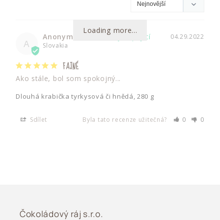
Loading more...
Anonymous
04.29.2022
A
Slovakia
FAJNÉ
Ako stále, bol som spokojný...
Dlouhá krabička tyrkysová či hnědá, 280 g
Sdílet
Byla tato recenze užitečná?
0
0
Čokoládový ráj s.r.o.