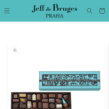
Přejít k
obsahu
Košík
Přejít na
informace
o
produktu